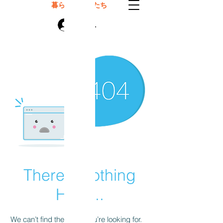
暮らしのモノたち
ログイン
There’s Nothing
Here...
We can’t find the page you’re looking for.