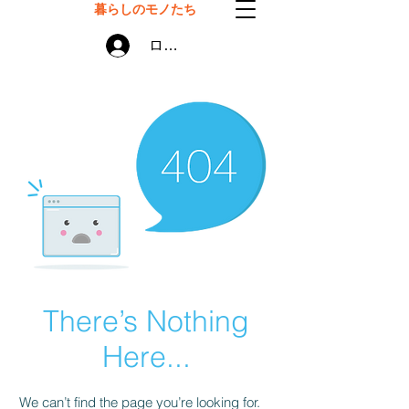
暮らしのモノたち
ログイン
There’s Nothing
Here...
We can’t find the page you’re looking for.