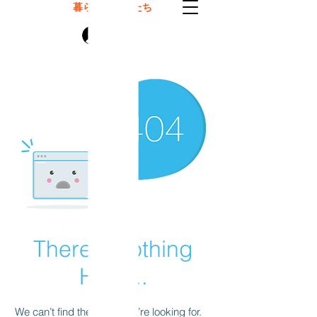
暮らしのモノたち
ログイン
There’s Nothing
Here...
We can’t find the page you’re looking for.