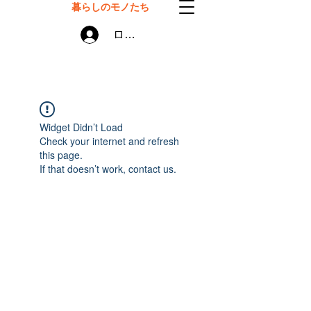
暮らしのモノたち
ログイン
Widget Didn’t Load
Check your internet and refresh
this page.
If that doesn’t work, contact us.