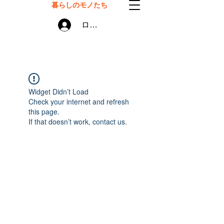
暮らしのモノたち
ログイン
Widget Didn’t Load
Check your internet and refresh
this page.
If that doesn’t work, contact us.